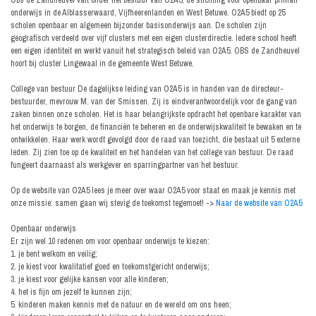
Obs de Zandheuvel valt onder het bestuur van O2A5, de stichting voor openbaar primair
onderwijs in de Alblasserwaard, Vijfheerenlanden en West Betuwe. O2A5 biedt op 25
scholen openbaar en algemeen bijzonder basisonderwijs aan. De scholen zijn
geografisch verdeeld over vijf clusters met een eigen clusterdirectie. Iedere school heeft
een eigen identiteit en werkt vanuit het strategisch beleid van O2A5. OBS de Zandheuvel
hoort bij cluster Lingewaal in de gemeente West Betuwe.
College van bestuur De dagelijkse leiding van O2A5 is in handen van de directeur-
bestuurder, mevrouw M. van der Smissen. Zij is eindverantwoordelijk voor de gang van
zaken binnen onze scholen. Het is haar belangrijkste opdracht het openbare karakter van
het onderwijs te borgen, de financiën te beheren en de onderwijskwaliteit te bewaken en te
ontwikkelen. Haar werk wordt gevolgd door de raad van toezicht, die bestaat uit 5 externe
leden. Zij zien toe op de kwaliteit en het handelen van het college van bestuur. De raad
fungeert daarnaast als werkgever en sparringpartner van het bestuur.
Op de website van O2A5 lees je meer over waar O2A5 voor staat en maak je kennis met
onze missie: samen gaan wij stevig de toekomst tegemoet! ->
Naar de website van O2A5
Openbaar onderwijs
Er zijn wel 10 redenen om voor openbaar onderwijs te kiezen:
1. je bent welkom en veilig;
2. je kiest voor kwalitatief goed en toekomstgericht onderwijs;
3. je kiest voor gelijke kansen voor alle kinderen;
4. het is fijn om jezelf te kunnen zijn;
5. kinderen maken kennis met de natuur en de wereld om ons heen;