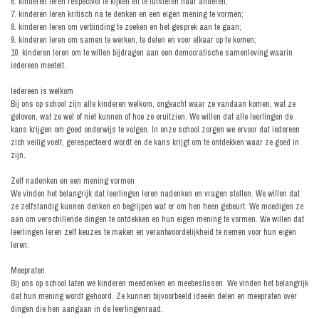
6. kinderen leren respectvol te kijken en te luisteren naar anderen;
7. kinderen leren kritisch na te denken en een eigen mening te vormen;
8. kinderen leren om verbinding te zoeken en het gesprek aan te gaan;
9. kinderen leren om samen te werken, te delen en voor elkaar op te komen;
10. kinderen leren om te wíllen bijdragen aan een democratische samenleving waarin
iedereen meetelt.
Iedereen is welkom
Bij ons op school zijn alle kinderen welkom, ongeacht waar ze vandaan komen, wat ze
geloven, wat ze wel of niet kunnen of hoe ze eruitzien. We willen dat alle leerlingen de
kans krijgen om goed onderwijs te volgen. In onze school zorgen we ervoor dat iedereen
zich veilig voelt, gerespecteerd wordt en de kans krijgt om te ontdekken waar ze goed in
zijn.
Zelf nadenken en een mening vormen
We vinden het belangrijk dat leerlingen leren nadenken en vragen stellen. We willen dat
ze zelfstandig kunnen denken en begrijpen wat er om hen heen gebeurt. We moedigen ze
aan om verschillende dingen te ontdekken en hun eigen mening te vormen. We willen dat
leerlingen leren zelf keuzes te maken en verantwoordelijkheid te nemen voor hun eigen
leren.
Meepraten
Bij ons op school laten we kinderen meedenken en meebeslissen. We vinden het belangrijk
dat hun mening wordt gehoord. Ze kunnen bijvoorbeeld ideeën delen en meepraten over
dingen die hen aangaan in de leerlingenraad.