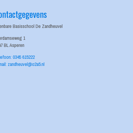
ontactgegevens
enbare Basisschool De Zandheuvel
erdamseweg 1
47 BL Asperen
lefoon: 0345 615222
mail: zandheuvel@o2a5.nl