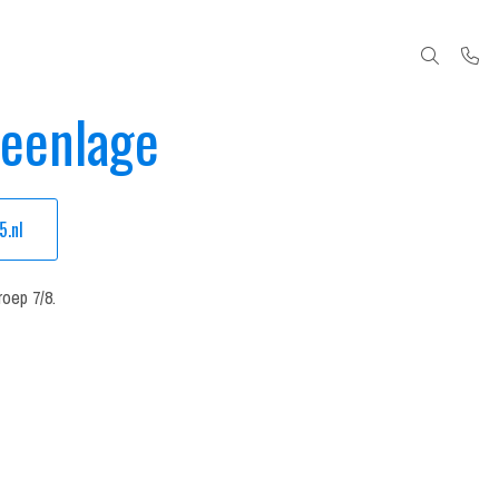
eenlage
.nl
roep 7/8.