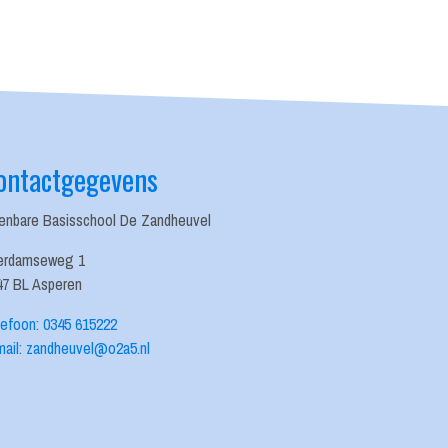
ontactgegevens
enbare Basisschool De Zandheuvel
erdamseweg 1
47 BL Asperen
lefoon: 0345 615222
mail: zandheuvel@o2a5.nl