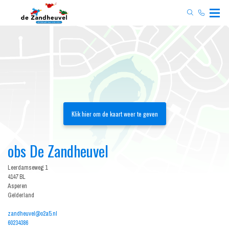
obs De Zandheuvel
Leerdamseweg 1
4147 BL
Asperen
Gelderland
zandheuvel@o2a5.nl
60234386